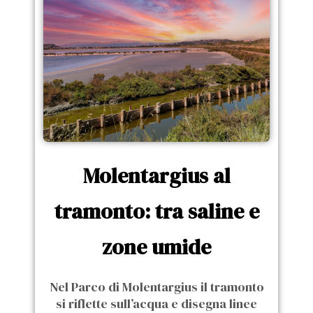
Molentargius al
tramonto: tra saline e
zone umide
Nel Parco di Molentargius il tramonto
si riflette sull’acqua e disegna linee