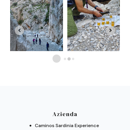
tra il territorio barbaricino di Orgosolo e
raggiungimento del numero minimo
quello ogliastrino di Urzulei. È stata
di partecipanti
modellata nel tempo dalla forza del rio
L'attività e il percorso potranno
Flumineddu che scorre sul fondo,
subire variazioni o essere annullate
alimentato da acque che attraversano il
per condizioni meteo avverse
Supramonte, in parte infiltrandosi in
La somministrazione di bevande
gallerie sotterranee, in parte riemergendo
alcoliche è riservata alle persone
da sorgenti a valle della gola.
maggiorenni.
Escursione in giornata senza
Scopriamo insieme le atmosfere magiche
pernottamento.
di un luogo unico al mondo.
Condizioni di pagamento e
cancellazione:
Il pagamento dell'attività
avviene sempre al momento della
Azienda
prenotazione sul nostro sistema di
Caminos Sardinia Experience
pagamento (salvo accordi diversi) e