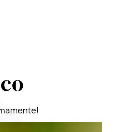
lco
imamente!