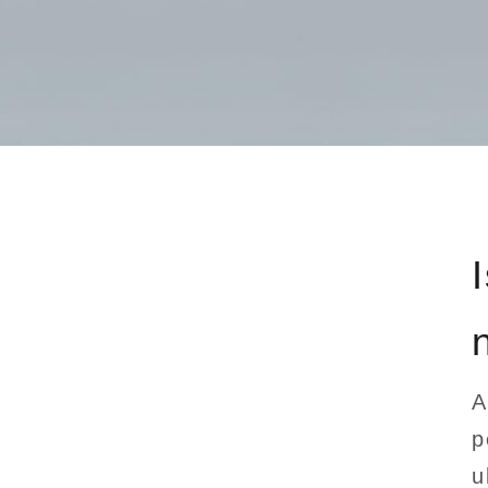
A
p
u